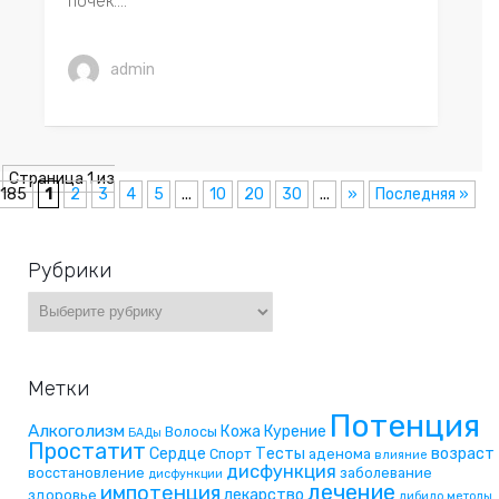
почек....
admin
Страница 1 из
185
1
2
3
4
5
...
10
20
30
...
»
Последняя »
Рубрики
Метки
Потенция
Алкоголизм
Кожа
Курение
Волосы
БАДы
Простатит
Сердце
Тесты
возраст
Спорт
аденома
влияние
дисфункция
восстановление
заболевание
дисфункции
лечение
импотенция
лекарство
здоровье
либидо
методы