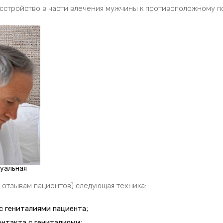
сстройство в части влечения мужчины к противоположному п
суальная
 отзывам пациентов) следующая техника:
с гениталиями пациента;
онтакта с гениталиями;