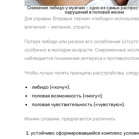
Снижение либидо у мужчин – одно из самых распро
нарушений в половой жизни
Для справки. Впервые термин «либидо» использов
влечение – желание, страсть.
Потеря либидо или резкое его ослабление (отсут
особенно в молодом возрасте. Современные исслед
наблюдается понижение интереса к противоположно
Чтобы лучше понять принципы расстройства, следу
либидо («хочу»);
половая возможность («могу»);
половая чувствительность («чувствую»).
Иными словами, предлагается различать:
устойчиво сформировавшийся комплекс условн