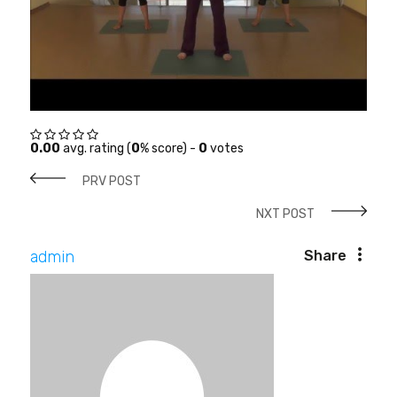
0.00
avg. rating (
0
% score) -
0
votes
PRV POST
NXT POST
admin
Share