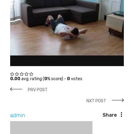
0.00
avg. rating (
0
% score) -
0
votes
PRV POST
NXT POST
admin
Share