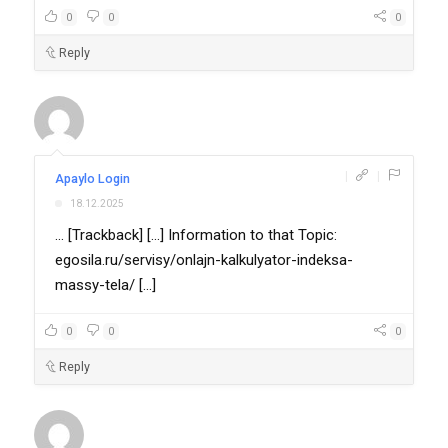
0
0
0
Reply
|
|
Apaylo Login
18.12.2025
... [Trackback] [...] Information to that Topic:
egosila.ru/servisy/onlajn-kalkulyator-indeksa-
massy-tela/ [...]
0
0
0
Reply