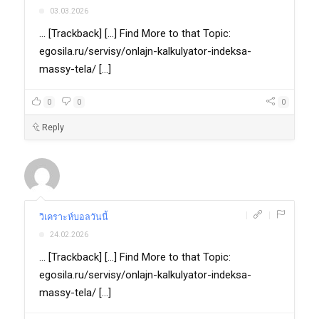
03.03.2026
... [Trackback] [...] Find More to that Topic:
egosila.ru/servisy/onlajn-kalkulyator-indeksa-
massy-tela/ [...]
0
0
0
Reply
|
|
วิเคราะห์บอลวันนี้
24.02.2026
... [Trackback] [...] Find More to that Topic:
egosila.ru/servisy/onlajn-kalkulyator-indeksa-
massy-tela/ [...]