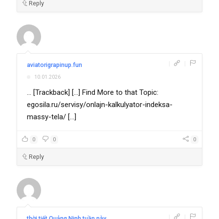
Reply
|
|
aviatorigrapinup.fun
10.01.2026
... [Trackback] [...] Find More to that Topic:
egosila.ru/servisy/onlajn-kalkulyator-indeksa-
massy-tela/ [...]
0
0
0
Reply
|
|
thời tiết Quảng Ninh tuần này