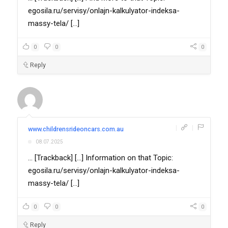
egosila.ru/servisy/onlajn-kalkulyator-indeksa-
massy-tela/ [...]
0
0
0
Reply
|
|
www.childrensrideoncars.com.au
08.07.2025
... [Trackback] [...] Information on that Topic:
egosila.ru/servisy/onlajn-kalkulyator-indeksa-
massy-tela/ [...]
0
0
0
Reply