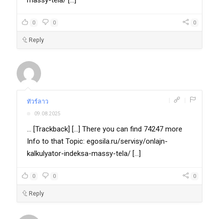
massy-tela/ [...]
0
0
0
Reply
|
|
ทัวร์ลาว
09.08.2025
... [Trackback] [...] There you can find 74247 more
Info to that Topic: egosila.ru/servisy/onlajn-
kalkulyator-indeksa-massy-tela/ [...]
0
0
0
Reply