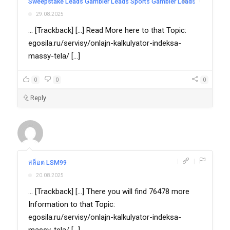
|
|
Sweepstake Leads Gambler Leads Sports Gambler Leads
29.08.2025
... [Trackback] [...] Read More here to that Topic:
egosila.ru/servisy/onlajn-kalkulyator-indeksa-
massy-tela/ [...]
0
0
0
Reply
|
|
สล็อต LSM99
20.08.2025
... [Trackback] [...] There you will find 76478 more
Information to that Topic:
egosila.ru/servisy/onlajn-kalkulyator-indeksa-