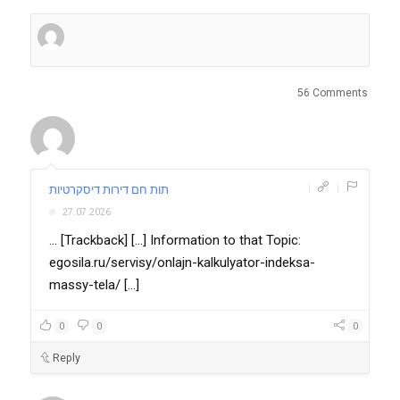
56 Comments
|
|
תות חם דירות דיסקרטיות
27.07.2026
... [Trackback] [...] Information to that Topic:
egosila.ru/servisy/onlajn-kalkulyator-indeksa-
massy-tela/ [...]
0
0
0
Reply