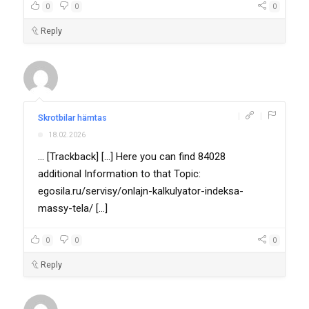
0
0
0
Reply
|
|
Skrotbilar hämtas
18.02.2026
... [Trackback] [...] Here you can find 84028
additional Information to that Topic:
egosila.ru/servisy/onlajn-kalkulyator-indeksa-
massy-tela/ [...]
0
0
0
Reply