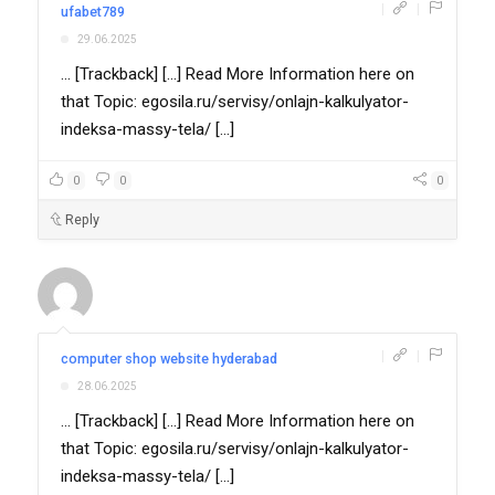
|
|
ufabet789
29.06.2025
... [Trackback] [...] Read More Information here on
that Topic: egosila.ru/servisy/onlajn-kalkulyator-
indeksa-massy-tela/ [...]
0
0
0
Reply
|
|
computer shop website hyderabad
28.06.2025
... [Trackback] [...] Read More Information here on
that Topic: egosila.ru/servisy/onlajn-kalkulyator-
indeksa-massy-tela/ [...]