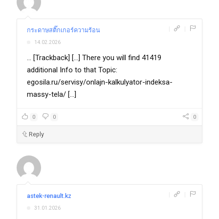
|
|
กระดาษสติ๊กเกอร์ความร้อน
14.02.2026
... [Trackback] [...] There you will find 41419
additional Info to that Topic:
egosila.ru/servisy/onlajn-kalkulyator-indeksa-
massy-tela/ [...]
0
0
0
Reply
|
|
astek-renault.kz
31.01.2026