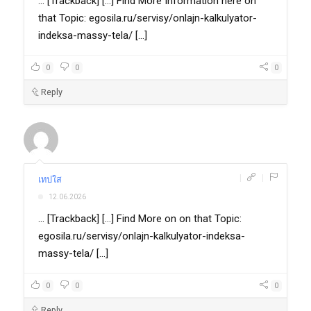
... [Trackback] [...] Find More Information here on
that Topic: egosila.ru/servisy/onlajn-kalkulyator-
indeksa-massy-tela/ [...]
0
0
0
Reply
|
|
เทปใส
12.06.2026
... [Trackback] [...] Find More on on that Topic:
egosila.ru/servisy/onlajn-kalkulyator-indeksa-
massy-tela/ [...]
0
0
0
Reply