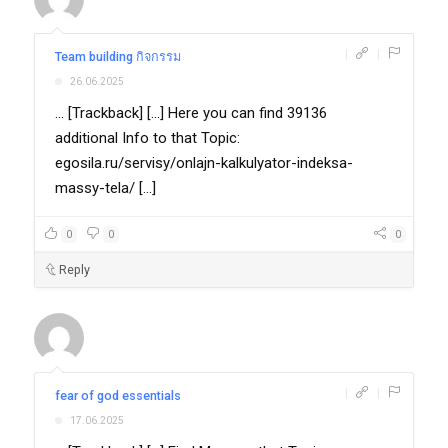
|
|
Team building กิจกรรม
26.06.2025
... [Trackback] [...] Here you can find 39136
additional Info to that Topic:
egosila.ru/servisy/onlajn-kalkulyator-indeksa-
massy-tela/ [...]
0
0
0
Reply
|
|
fear of god essentials
17.06.2025