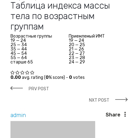
Таблица индекса массы
тела по возрастным
группам
Возрастные группы
Приемлемый ИМТ
19 — 24
19 — 24
25 — 34
20 — 25
35 — 44
21 — 26
45 — 54
22 — 27
55 — 64
23 — 28
старше 65
24 — 29
0.00
avg. rating (
0
% score) -
0
votes
PRV POST
NXT POST
admin
Share