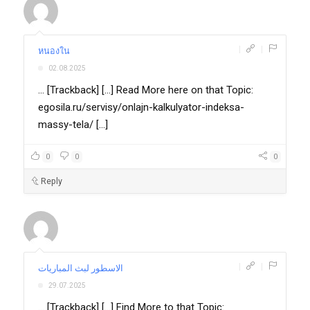
|
|
หนองใน
02.08.2025
... [Trackback] [...] Read More here on that Topic:
egosila.ru/servisy/onlajn-kalkulyator-indeksa-
massy-tela/ [...]
0
0
0
Reply
|
|
الاسطور لبث المباريات
29.07.2025
... [Trackback] [...] Find More to that Topic: