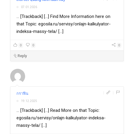
07.01.2026
... [Trackback] [...] Find More Information here on
that Topic: egosila.ru/servisy/onlajn-kalkulyator-
indeksa-massy-tela/ [...]
0
0
0
Reply
|
|
กราฟีน
19.12.2025
... [Trackback] [...] Read More on that Topic:
egosila.ru/servisy/onlajn-kalkulyator-indeksa-
massy-tela/ [...]