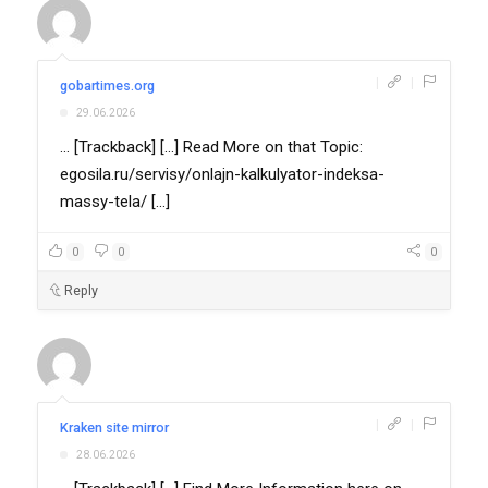
|
|
gobartimes.org
29.06.2026
... [Trackback] [...] Read More on that Topic:
egosila.ru/servisy/onlajn-kalkulyator-indeksa-
massy-tela/ [...]
0
0
0
Reply
|
|
Kraken site mirror
28.06.2026