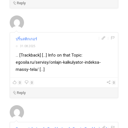
Reply
|
|
ปริ้นสติกเกอร์
31.08.2025
... [Trackback] [...] Info on that Topic:
egosila.ru/servisy/onlajn-kalkulyator-indeksa-
massy-tela/ [...]
0
0
0
Reply