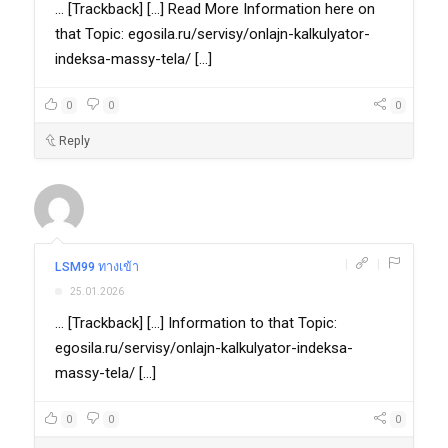
... [Trackback] [...] Read More Information here on
that Topic: egosila.ru/servisy/onlajn-kalkulyator-
indeksa-massy-tela/ [...]
0
0
0
Reply
|
|
LSM99 ทางเข้า
25.01.2026
... [Trackback] [...] Information to that Topic:
egosila.ru/servisy/onlajn-kalkulyator-indeksa-
massy-tela/ [...]
0
0
0