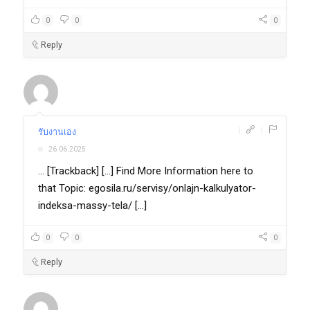
0
0
0
Reply
|
|
รับงานเอง
26.06.2025
... [Trackback] [...] Find More Information here to
that Topic: egosila.ru/servisy/onlajn-kalkulyator-
indeksa-massy-tela/ [...]
0
0
0
Reply