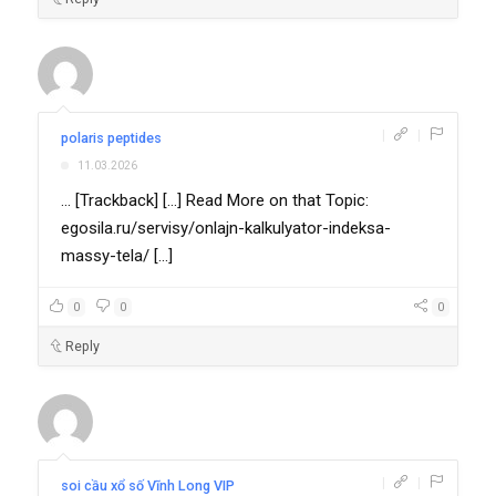
|
|
polaris peptides
11.03.2026
... [Trackback] [...] Read More on that Topic:
egosila.ru/servisy/onlajn-kalkulyator-indeksa-
massy-tela/ [...]
0
0
0
Reply
|
|
soi cầu xổ số Vĩnh Long VIP