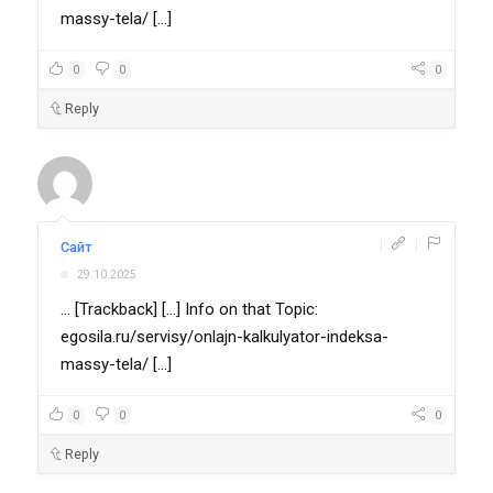
massy-tela/ [...]
0
0
0
Reply
|
|
Сайт
29.10.2025
... [Trackback] [...] Info on that Topic:
egosila.ru/servisy/onlajn-kalkulyator-indeksa-
massy-tela/ [...]
0
0
0
Reply