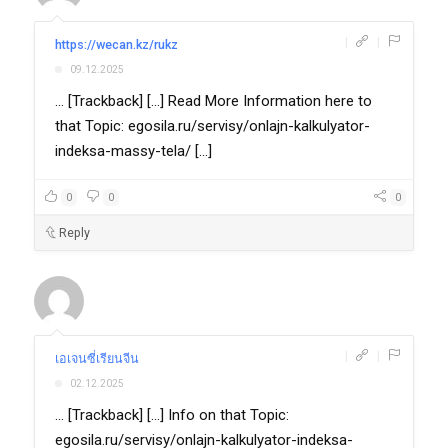
|
|
https://wecan.kz/rukz
09.12.2025
... [Trackback] [...] Read More Information here to
that Topic: egosila.ru/servisy/onlajn-kalkulyator-
indeksa-massy-tela/ [...]
0
0
0
Reply
|
|
เอเจนซี่เรียนจีน
02.12.2025
... [Trackback] [...] Info on that Topic:
egosila.ru/servisy/onlajn-kalkulyator-indeksa-