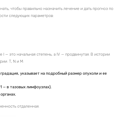
ать, чтобы правильно назначить лечение и дать прогноз по
ости следующих параметров:
е I — это начальная степень, а IV — продвинутая. В истории
и: T, N и M:
градация, указывает на подробный размер опухоли и ее
1 — в тазовых лимфоузлах).
органах.
аненность отдаленная.