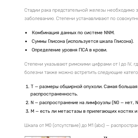
Стадии рака предстательной железы необходимо зн
заболеванию. Степени устанавливают по совокупн
Комбинация данных по системе NNM.
Суммы Глисона (используется шкала Глисона).
Определение уровня ПСА в крови.
Степени указывают римскими цифрами от I до IV, гд
болезни также можно встретить следующие категори
T — размеры обширной опухоли. Самая большая 
распространенность.
N — распространение на лимфоузлы (N0 — нет, N
M — есть ли метастазы в прилегающих костях и 
Шкала от M0 (отсутствие) до M1 (abc) — распростр