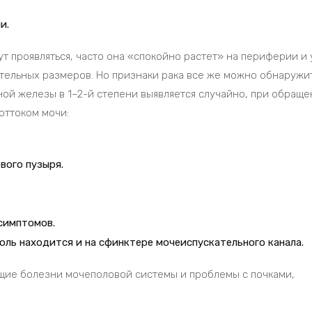
и.
ут проявляться, часто она «спокойно растет» на периферии и
чительных размеров. Но признаки рака все же можно обнаружит
ной железы в 1–2-й степени выявляется случайно, при обращ
оттоком мочи:
вого пузыря.
симптомов.
ль находится и на сфинктере мочеиспускательного канала.
ющие болезни мочеполовой системы и проблемы с почками,