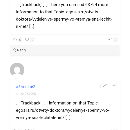
... [Trackback] [...] There you can find 63794 more
Information to that Topic: egosila.ru/otvety-
doktora/vydeleniye-spermy-vo-vremya-sna-lechit-
ili-net/ [...]
0
0
0
Reply
|
|
สล็อตเกาหลี
22.06.2025
... [Trackback] [...] Information on that Topic:
egosila.ru/otvety-doktora/vydeleniye-spermy-vo-
vremya-sna-lechit-ili-net/ [...]