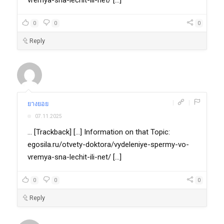
vremya-sna-lechit-ili-net/ [...]
0
0
0
Reply
|
|
ยางยอย
07.11.2025
... [Trackback] [...] Information on that Topic:
egosila.ru/otvety-doktora/vydeleniye-spermy-vo-
vremya-sna-lechit-ili-net/ [...]
0
0
0
Reply