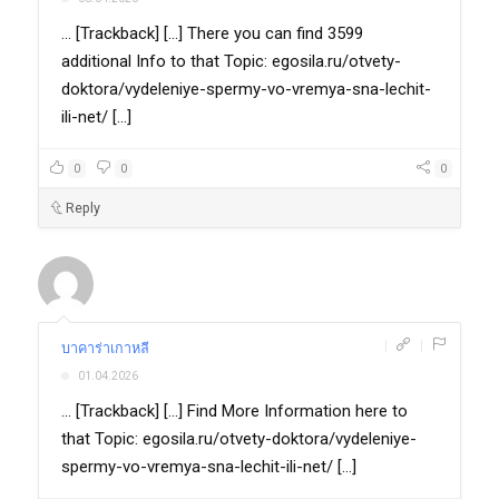
... [Trackback] [...] There you can find 3599
additional Info to that Topic: egosila.ru/otvety-
doktora/vydeleniye-spermy-vo-vremya-sna-lechit-
ili-net/ [...]
0
0
0
Reply
|
|
บาคาร่าเกาหลี
01.04.2026
... [Trackback] [...] Find More Information here to
that Topic: egosila.ru/otvety-doktora/vydeleniye-
spermy-vo-vremya-sna-lechit-ili-net/ [...]