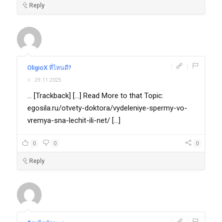
Reply
|
|
OligioX ที่ไหนดี?
29.11.2025
... [Trackback] [...] Read More to that Topic:
egosila.ru/otvety-doktora/vydeleniye-spermy-vo-
vremya-sna-lechit-ili-net/ [...]
0
0
0
Reply