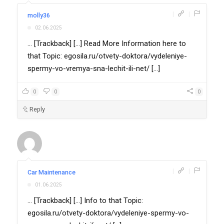
|
|
molly36
02.06.2025
... [Trackback] [...] Read More Information here to
that Topic: egosila.ru/otvety-doktora/vydeleniye-
spermy-vo-vremya-sna-lechit-ili-net/ [...]
0
0
0
Reply
|
|
Car Maintenance
01.06.2025
... [Trackback] [...] Info to that Topic:
egosila.ru/otvety-doktora/vydeleniye-spermy-vo-