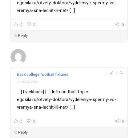
egosila.ru/otvety-doktora/vydeleniye-spermy-vo-
vremya-sna-lechit-ili-net/ [...]
0
0
0
Reply
|
|
track college football fixtures
29.05.2026
... [Trackback] [...] Info on that Topic:
egosila.ru/otvety-doktora/vydeleniye-spermy-vo-
vremya-sna-lechit-ili-net/ [...]
0
0
0
Reply