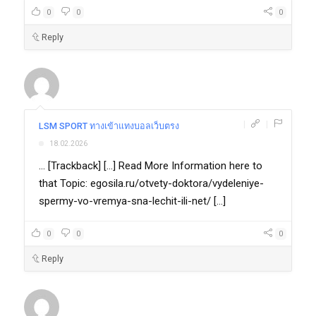
0
0
0
Reply
|
|
LSM SPORT ทางเข้าแทงบอลเว็บตรง
18.02.2026
... [Trackback] [...] Read More Information here to
that Topic: egosila.ru/otvety-doktora/vydeleniye-
spermy-vo-vremya-sna-lechit-ili-net/ [...]
0
0
0
Reply