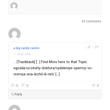
55 Comments
|
|
a big candy casino
04.07.2026
... [Trackback] [...] Find More here to that Topic:
egosila.ru/otvety-doktora/vydeleniye-spermy-vo-
vremya-sna-lechit-ili-net/ [...]
0
0
0
Reply