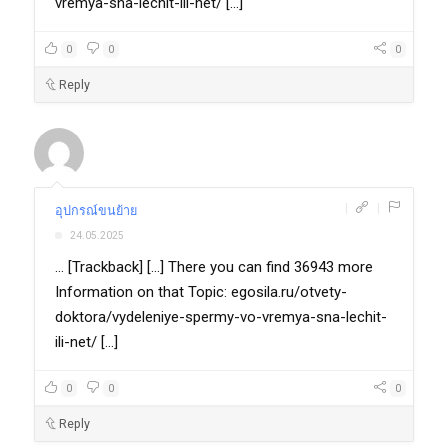
vremya-sna-lechit-ili-net/ [...]
0
0
0
Reply
|
|
อุปกรณ์ขนย้าย
24.05.2025
... [Trackback] [...] There you can find 36943 more
Information on that Topic: egosila.ru/otvety-
doktora/vydeleniye-spermy-vo-vremya-sna-lechit-
ili-net/ [...]
0
0
0
Reply