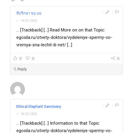
|
|
ที่ปรึกษา ขอ อย
14.02.2026
... [Trackback] [...] Read More on on that Topic:
egosila.ru/otvety-doktora/vydeleniye-spermy-vo-
vremya-sna-lechit-ili-net/ [...]
0
0
0
Reply
|
|
Ethical Elephant Sanctuary
04.02.2026
... [Trackback] [...] Information to that Topic:
egosila.ru/otvety-doktora/vydeleniye-spermy-vo-