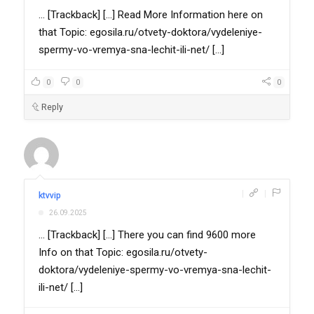
... [Trackback] [...] Read More Information here on
that Topic: egosila.ru/otvety-doktora/vydeleniye-
spermy-vo-vremya-sna-lechit-ili-net/ [...]
0
0
0
Reply
|
|
ktvvip
26.09.2025
... [Trackback] [...] There you can find 9600 more
Info on that Topic: egosila.ru/otvety-
doktora/vydeleniye-spermy-vo-vremya-sna-lechit-
ili-net/ [...]