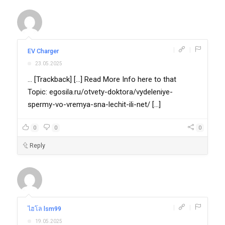
|
|
EV Charger
23.05.2025
... [Trackback] [...] Read More Info here to that
Topic: egosila.ru/otvety-doktora/vydeleniye-
spermy-vo-vremya-sna-lechit-ili-net/ [...]
0
0
0
Reply
|
|
ไฮโล lsm99
19.05.2025