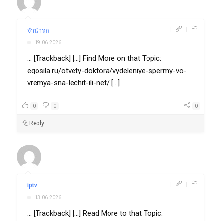
|
|
จำนำรถ
19.06.2026
... [Trackback] [...] Find More on that Topic:
egosila.ru/otvety-doktora/vydeleniye-spermy-vo-
vremya-sna-lechit-ili-net/ [...]
0
0
0
Reply
|
|
iptv
13.06.2026
... [Trackback] [...] Read More to that Topic: