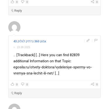
0
0
0
Reply
|
|
מגן 360 נרתיק לגלוק 43x
23.09.2025
... [Trackback] [...] Here you can find 82839
additional Information on that Topic:
egosila.ru/otvety-doktora/vydeleniye-spermy-vo-
vremya-sna-lechit-ili-net/ [...]
0
0
0
Reply