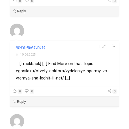
0
0
0
Reply
|
|
จัดงานศพครบวงจร
10.06.2025
... [Trackback] [...] Find More on that Topic:
egosila.ru/otvety-doktora/vydeleniye-spermy-vo-
vremya-sna-lechit-ili-net/ [...]
0
0
0
Reply