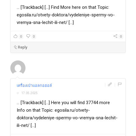
... [Trackback] [...] Find More here on that Topic:
egosila.ru/otvety-doktora/vydeleniye-spermy-vo-
vremya-sna-lechit-ili-net/ [...]
0
0
0
Reply
|
|
เครื่องเป่าแอลกอฮอล์
17.05.2025
... [Trackback] [...] Here you will find 37744 more
Info on that Topic: egosila.ru/otvety-
doktora/vydeleniye-spermy-vo-vremya-sna-lechit-
ili-net/ [...]