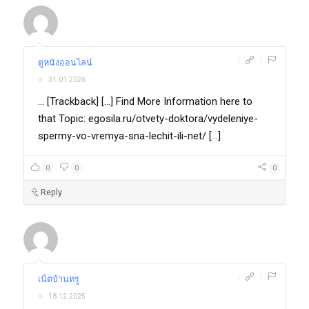
|
|
ดูหนังออนไลน์
31.01.2026
... [Trackback] [...] Find More Information here to
that Topic: egosila.ru/otvety-doktora/vydeleniye-
spermy-vo-vremya-sna-lechit-ili-net/ [...]
0
0
0
Reply
|
|
เน็ตบ้านทรู
18.12.2025