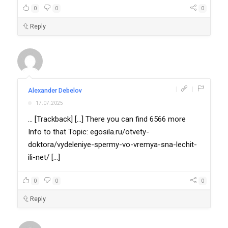
0
0
0
Reply
|
|
Alexander Debelov
17.07.2025
... [Trackback] [...] There you can find 6566 more
Info to that Topic: egosila.ru/otvety-
doktora/vydeleniye-spermy-vo-vremya-sna-lechit-
ili-net/ [...]
0
0
0
Reply