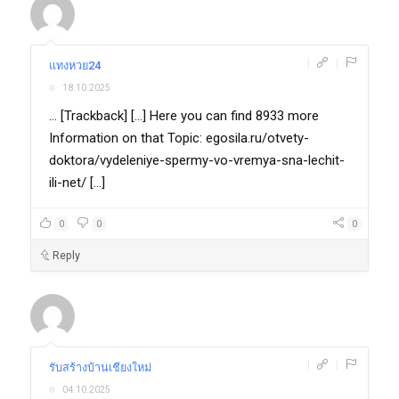
|
|
แทงหวย24
18.10.2025
... [Trackback] [...] Here you can find 8933 more
Information on that Topic: egosila.ru/otvety-
doktora/vydeleniye-spermy-vo-vremya-sna-lechit-
ili-net/ [...]
0
0
0
Reply
|
|
รับสร้างบ้านเชียงใหม่
04.10.2025