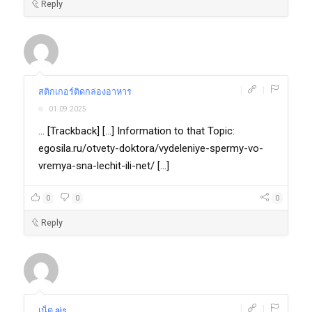
Reply
|
|
สติกเกอร์ติดกล่องอาหาร
01.09.2025
... [Trackback] [...] Information to that Topic:
egosila.ru/otvety-doktora/vydeleniye-spermy-vo-
vremya-sna-lechit-ili-net/ [...]
0
0
0
Reply
|
|
เน็ต ais