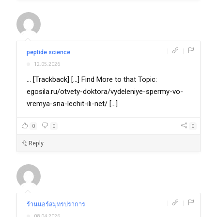
|
|
peptide science
12.05.2026
... [Trackback] [...] Find More to that Topic:
egosila.ru/otvety-doktora/vydeleniye-spermy-vo-
vremya-sna-lechit-ili-net/ [...]
0
0
0
Reply
|
|
ร้านแอร์สมุทรปราการ
08.04.2026