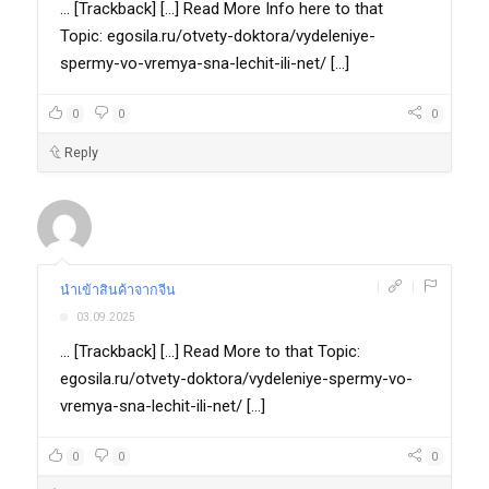
... [Trackback] [...] Read More Info here to that
Topic: egosila.ru/otvety-doktora/vydeleniye-
spermy-vo-vremya-sna-lechit-ili-net/ [...]
0
0
0
Reply
|
|
นำเข้าสินค้าจากจีน
03.09.2025
... [Trackback] [...] Read More to that Topic:
egosila.ru/otvety-doktora/vydeleniye-spermy-vo-
vremya-sna-lechit-ili-net/ [...]
0
0
0