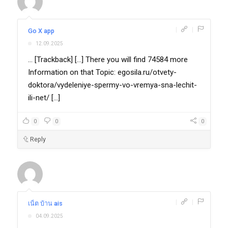
|
|
Go X app
12.09.2025
... [Trackback] [...] There you will find 74584 more
Information on that Topic: egosila.ru/otvety-
doktora/vydeleniye-spermy-vo-vremya-sna-lechit-
ili-net/ [...]
0
0
0
Reply
|
|
เน็ต บ้าน ais
04.09.2025