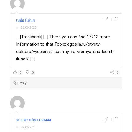
|
|
เหยี่ยวไล่นก
23.06.2025
... [Trackback] [...] There you can find 17213 more
Information to that Topic: egosila.ru/otvety-
doktora/vydeleniye-spermy-vo-vremya-sna-lechit-
ili-net/ [...]
0
0
0
Reply
|
|
ทางเข้า สมัคร LSM99
22.06.2025