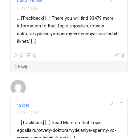
|
|
ติดเน็ตบ้าน ais
13.11.2025
... [Trackback] [...] There you will find 93479 more
Information to that Topic: egosila.ru/otvety-
doktora/vydeleniye-spermy-vo-vremya-sna-lechit-
ili-net/ [...]
0
0
0
Reply
|
|
123bet
07.11.2025
... [Trackback] [...] Read More on that Topic:
egosila.ru/otvety-doktora/vydeleniye-spermy-vo-