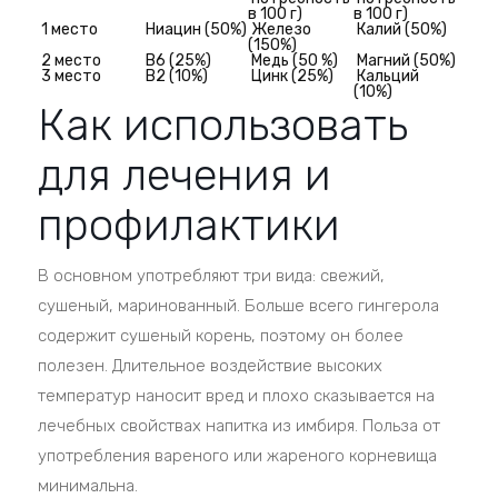
в 100 г)
в 100 г)
1 место
Ниацин (50%)
Железо
Калий (50%)
(150%)
2 место
В6 (25%)
Медь (50 %)
Магний (50%)
3 место
В2 (10%)
Цинк (25%)
Кальций
(10%)
Как использовать
для лечения и
профилактики
В основном употребляют три вида: свежий,
сушеный, маринованный. Больше всего гингерола
содержит сушеный корень, поэтому он более
полезен. Длительное воздействие высоких
температур наносит вред и плохо сказывается на
лечебных свойствах напитка из имбиря. Польза от
употребления вареного или жареного корневища
минимальна.