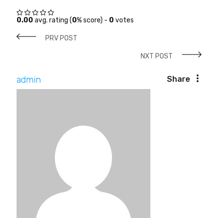
0.00
avg. rating (
0
% score) -
0
votes
PRV POST
NXT POST
admin
Share