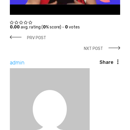
0.00
avg. rating (
0
% score) -
0
votes
PRV POST
NXT POST
admin
Share