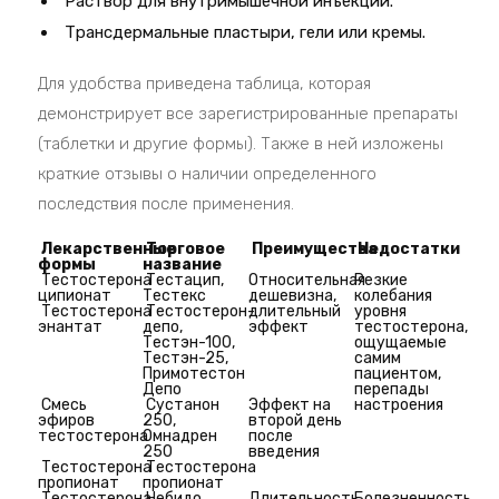
Раствор для внутримышечной инъекции.
Трансдермальные пластыри, гели или кремы.
Для удобства приведена таблица, которая
демонстрирует все зарегистрированные препараты
(таблетки и другие формы). Также в ней изложены
краткие отзывы о наличии определенного
последствия после применения.
Лекарственные
Торговое
Преимущества
Недостатки
формы
название
Тестостерона
Тестацип,
Относительная
Резкие
ципионат
Тестекс
дешевизна,
колебания
Тестостерона
Тестостерон-
длительный
уровня
энантат
депо,
эффект
тестостерона,
Тестэн-100,
ощущаемые
Тестэн-25,
самим
Примотестон
пациентом,
Депо
перепады
Смесь
Сустанон
Эффект на
настроения
эфиров
250,
второй день
тестостерона
Омнадрен
после
250
введения
Тестостерона
Тестостерона
пропионат
пропионат
Тестостерона
Небидо
Длительность
Болезненность