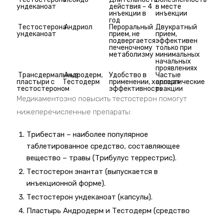
ундеканоат
действия – 4
в месте
инъекции в
инъекции
год
Тестостерона
Андриол
Пероральный
Двукратный
ундеканоат
прием, не
прием,
подвергается
эффективен
печеночному
только при
метаболизму
минимальных
начальных
проявлениях
Трансдермальные
Андродерм,
Удобство в
Частые
пластыри с
Тестодерм
применении, хорошая
аллергические
тестостероном
эффективность
реакции
Медикаментозно повысить тестостерон помогут
нижеперечисленные препараты:
Трибестан – наиболее популярное
таблетированное средство, составляющее
вещество – травы (Трибулус террестрис).
Тестостерон энантат (выпускается в
инъекционной форме).
Тестостерон ундеканоат (капсулы).
Пластырь Андродерм и Тестодерм (средство