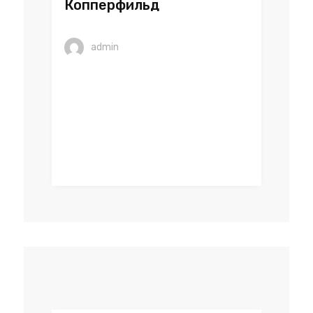
Копперфильд
admin