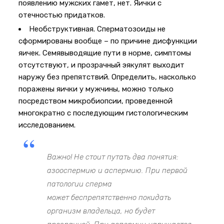
появлению мужских гамет, нет. Яички с
отечностью придатков.
Необструктивная. Сперматозоиды не
сформированы вообще – по причине дисфункции
яичек. Семявыводящие пути в норме, симптомы
отсутствуют, и прозрачный эякулят выходит
наружу без препятствий. Определить, насколько
поражены яички у мужчины, можно только
посредством микробиопсии, проведенной
многократно с последующим гистологическим
исследованием.
Важно! Не стоит путать два понятия:
азооспермию и аспермию. При первой
патологии сперма
может беспрепятственно покидать
организм владельца, но будет