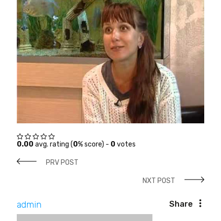
0.00
avg. rating (
0
% score) -
0
votes
PRV POST
NXT POST
admin
Share