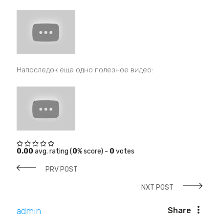
Напоследок еще одно полезное видео:
0.00
avg. rating (
0
% score) -
0
votes
PRV POST
NXT POST
admin
Share