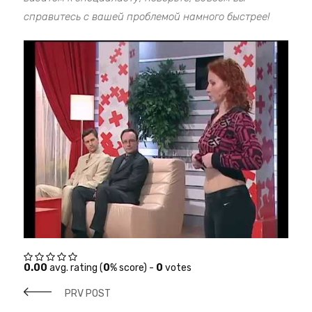
справитесь с вашей проблемой намного быстрее!
0.00
avg. rating (
0
% score) -
0
votes
PRV POST