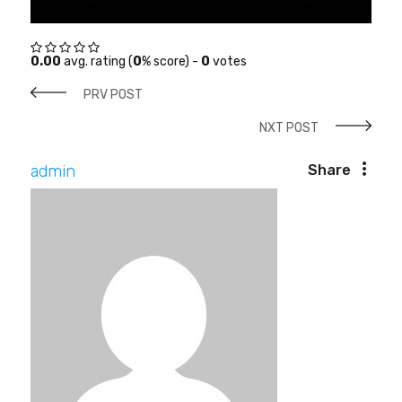
0.00
avg. rating (
0
% score) -
0
votes
PRV POST
NXT POST
admin
Share