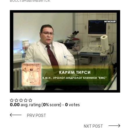
восстанавливается.
0.00
avg. rating (
0
% score) -
0
votes
PRV POST
NXT POST