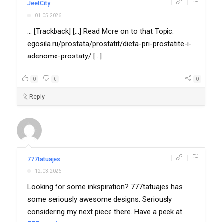
|
|
JeetCity
01.05.2026
... [Trackback] [...] Read More on to that Topic:
egosila.ru/prostata/prostatit/dieta-pri-prostatite-i-
adenome-prostaty/ [...]
0
0
0
Reply
|
|
777tatuajes
12.03.2026
Looking for some inkspiration? 777tatuajes has
some seriously awesome designs. Seriously
considering my next piece there. Have a peek at