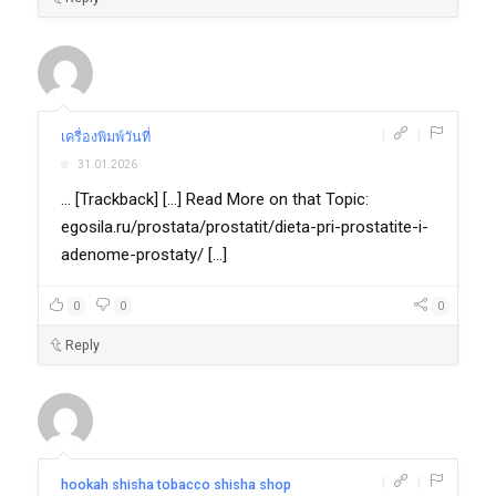
|
|
เครื่องพิมพ์วันที่
31.01.2026
... [Trackback] [...] Read More on that Topic:
egosila.ru/prostata/prostatit/dieta-pri-prostatite-i-
adenome-prostaty/ [...]
0
0
0
Reply
|
|
hookah shisha tobacco shisha shop