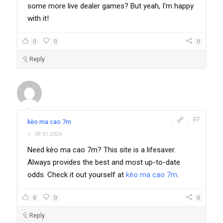
some more live dealer games? But yeah, I'm happy
with it!
0
0
0
Reply
|
|
kèo ma cao 7m
09.01.2026
Need kèo ma cao 7m? This site is a lifesaver.
Always provides the best and most up-to-date
odds. Check it out yourself at
kèo ma cao 7m
.
0
0
0
Reply