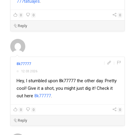
777tatuajes
.
0
0
0
Reply
|
|
8k77777
12.03.2026
Hey, I stumbled upon 8k77777 the other day. Pretty
cool! Give it a shot, you might just dig it! Check it
out here
8k77777
.
0
0
0
Reply