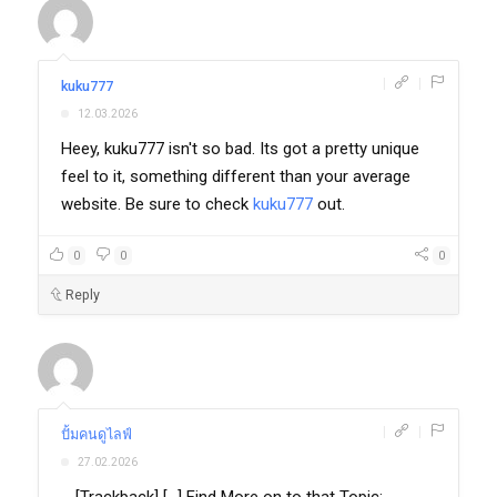
|
|
kuku777
12.03.2026
Heey, kuku777 isn't so bad. Its got a pretty unique
feel to it, something different than your average
website. Be sure to check
kuku777
out.
0
0
0
Reply
|
|
ปั้มคนดูไลฟ์
27.02.2026
... [Trackback] [...] Find More on to that Topic: