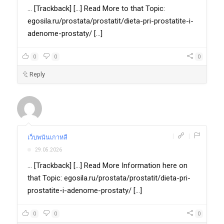
... [Trackback] [...] Read More to that Topic:
egosila.ru/prostata/prostatit/dieta-pri-prostatite-i-
adenome-prostaty/ [...]
0
0
0
Reply
|
|
เว็บพนันเกาหลี
29.05.2026
... [Trackback] [...] Read More Information here on
that Topic: egosila.ru/prostata/prostatit/dieta-pri-
prostatite-i-adenome-prostaty/ [...]
0
0
0