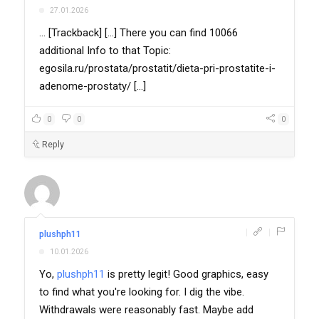
27.01.2026
... [Trackback] [...] There you can find 10066
additional Info to that Topic:
egosila.ru/prostata/prostatit/dieta-pri-prostatite-i-
adenome-prostaty/ [...]
0
0
0
Reply
|
|
plushph11
10.01.2026
Yo,
plushph11
is pretty legit! Good graphics, easy
to find what you're looking for. I dig the vibe.
Withdrawals were reasonably fast. Maybe add