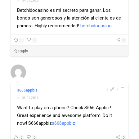
07.01.2026
Betchidocasino es mi secreto para ganar. Los
bonos son generosos y la atención al cliente es de
primera. Highly recommended!
betchidocasino
0
0
0
Reply
|
|
s666appbiz
06.01.2026
Want to play on a phone? Check S666 Appbiz!
Great experience and awesome platform. Do it
now! S666appbiz
s666appbiz
0
0
0