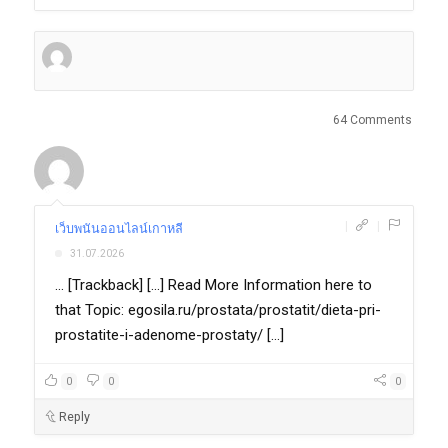
64 Comments
|
|
เว็บพนันออนไลน์เกาหลี
31.07.2026
... [Trackback] [...] Read More Information here to
that Topic: egosila.ru/prostata/prostatit/dieta-pri-
prostatite-i-adenome-prostaty/ [...]
0
0
0
Reply