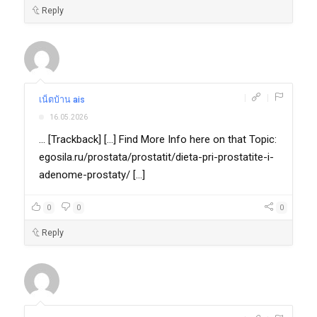
Reply
|
|
เน็ตบ้าน ais
16.05.2026
... [Trackback] [...] Find More Info here on that Topic:
egosila.ru/prostata/prostatit/dieta-pri-prostatite-i-
adenome-prostaty/ [...]
0
0
0
Reply