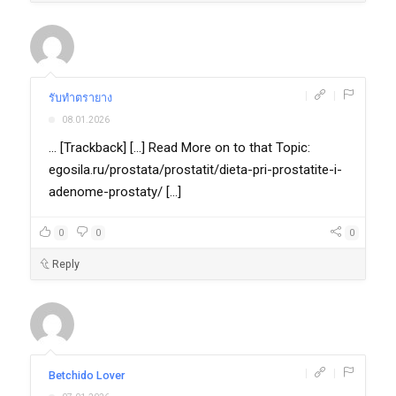
|
|
รับทำตรายาง
08.01.2026
... [Trackback] [...] Read More on to that Topic:
egosila.ru/prostata/prostatit/dieta-pri-prostatite-i-
adenome-prostaty/ [...]
0
0
0
Reply
|
|
Betchido Lover