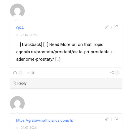
|
|
QKA
27.07.2026
... [Trackback] [...] Read More on on that Topic:
egosila.ru/prostata/prostatit/dieta-pri-prostatite-i-
adenome-prostaty/ [...]
0
0
0
Reply
|
|
https://gratowinofficial.us.com/fr/
04.07.2026