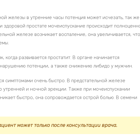
ой железы в утренние часы потенция может исчезать, так же
ри здоровой простате мочеиспускание происходит полноценно
тельной железе возникает воспаление, она увеличивается, чт
емы.
к, когда развивается простатит. В органе начинается
 нарушению потенции, а также снижению либидо у мужчин.
тся симптомами очень быстро. В предстательной железе
ию утренней и ночной эрекции. Также при мочеиспускании
никает быстро, она сопровождается острой болью. В семени
ациент может только после консультации врача.