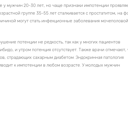
е у мужчин 20-30 лет, но чаще признаки импотенции проявля
озрастной группе 35-55 лет сталкивается с простатитом, на ф
причиной могут стать инфекционные заболевания мочеполово
ушение потенции не редкость, так как у многих пациентов
ибидо, и утром потенция отсутствует. Также врачи отмечают, 
тов, страдающих сахарным диабетом. Эндокринная патология
иводит к импотенции в любом возрасте. У молодых мужчин