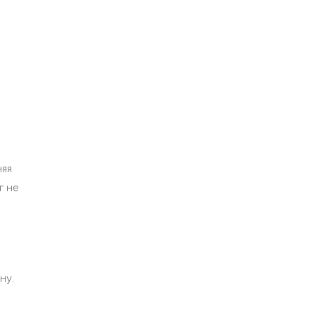
няя
г не
ну.