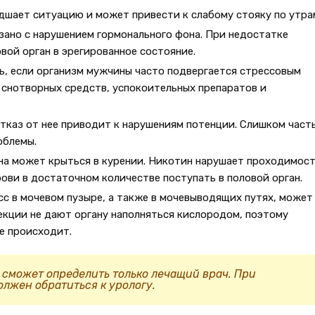
дшает ситуацию и может привести к слабому стояку по утра
зано с нарушением гормонального фона. При недостатке
вой орган в эрегированное состояние.
ь, если организм мужчины часто подвергается стрессовым
 снотворных средств, успокоительных препаратов и
тказ от нее приводит к нарушениям потенции. Слишком част
облемы.
ина может крыться в курении. Никотин нарушает проходимос
рови в достаточном количестве поступать в половой орган.
с в мочевом пузыре, а также в мочевыводящих путях, может
екции не дают органу наполняться кислородом, поэтому
е происходит.
 сможет определить только лечащий врач. При
лжен обратиться к урологу.